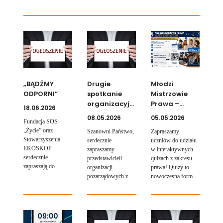
„BĄDŹMY
Drugie
Młodzi
ODPORNI”
spotkanie
Mistrzowie
organizacyjne
Prawa –
18.06.2026
dla
Quizy
08.05.2026
05.05.2026
Fundacja SOS
organizacji
Edukacyjne
„Życie” oraz
Szanowni Państwo,
Zapraszamy
pozarządowych
Stowarzyszenia
serdecznie
uczniów do udziału
w sprawie Dni
EKOSKOP
zapraszamy
w interaktywnych
Krosna
serdecznie
przedstawicieli
quizach z zakresu
zapraszają do
organizacji
prawa! Quizy to
udziału w
pozarządowych z
nowoczesna forma
bezpłatnym
terenu Miasta
nauki, która łączy
działaniu
Krosna na spotkanie
wiedzę z praktyką i
„BĄDŹMY
organizacyjne
dobrą zabawą.
ODPORNI”, które
dotyczące Dni
wspiera
Krosna (19-