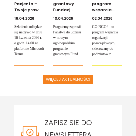
Pacjenta –
grantowy
program
zakresie adaptacji do
Twoje prawa
Fundacji
wsparcia
zmian klimatu oraz
w służbie
ORLEN dla
organizacji
kampanią
16.04.2026
10.04.2026
02.04.2026
informacyjno-
zdrowia”
Pomorza
pozarządowych
promocyjną.
Szkolenie odbędzie
Pragniemy zaprosić
GO NGO! – to
„ORLEN Więcej
się na żywo w dniu
Państwa do udziału
program wsparcia
ciepła”
16 kwietnia 2026 r.
w nowym
organizacji
o godz. 14:00 na
ogólnopolskim
pozarządowych,
platformie Microsoft
programie
skierowany do
Teams.
grantowym Fundacji
podmiotów z
ORLEN dla
regionu, w tym
Pomorza „ORLEN
również z Krosna i
Więcej ciepła”,
powiatu
skierowanym do
krośnieńskiego.
WIĘCEJ AKTUALNOŚCI
organizacji i
instytucji
realizujących
działania na rzecz
grup szczególnie
wrażliwych, w tym
seniorów, dzieci
ZAPISZ SIE DO
oraz osób z
niepełnosprawnościami
i ich opiekunów.
NEWSLETTERA