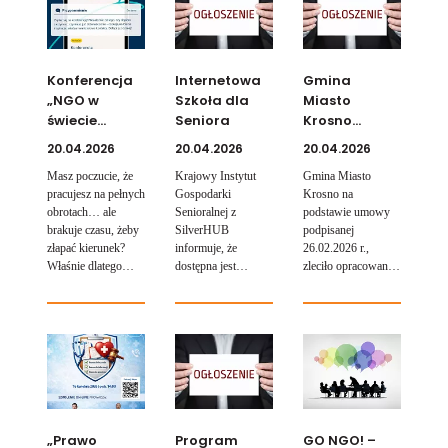
przedstawicieli
21.06.2026 r.),
sektora społecznego
podczas których
w budowaniu
lokalne NGO będą
odporności
miały możliwość
Konferencja
Internetowa
Gmina
psychicznej i
zaprezentowania
„NGO w
Szkoła dla
Miasto
fizycznej oraz
swojej działalności
świecie
Seniora
Krosno
profilaktyce
mieszkańcom
zdrowotnej.
zmian”
zaprasza na
naszego miasta.
20.04.2026
20.04.2026
20.04.2026
spotkanie
Masz poczucie, że
Krajowy Instytut
Gmina Miasto
konsultacyjne
pracujesz na pełnych
Gospodarki
Krosno na
w sprawie
obrotach… ale
Senioralnej z
podstawie umowy
Miejskiego
brakuje czasu, żeby
SilverHUB
podpisanej
Planu
złapać kierunek?
informuje, że
26.02.2026 r.,
Adaptacji do
Właśnie dlatego
dostępna jest
zleciło opracowanie
zmian
powstała
Internetowa Szkoła
Miejskiego Planu
klimatu dla
Konferencja „NGO
dla Seniora
Adaptacji do zmian
Miasta
w świecie zmian”,
ABCsenior.com
klimatu miasta
by pomóc Ci zacząć
Krosna
Krosna wraz z
działać bardziej
przeprowadzeniem
świadomie.
działań partycypacji
społecznej oraz
działań budowania
świadomości
„Prawo
Program
GO NGO! –
społecznej w