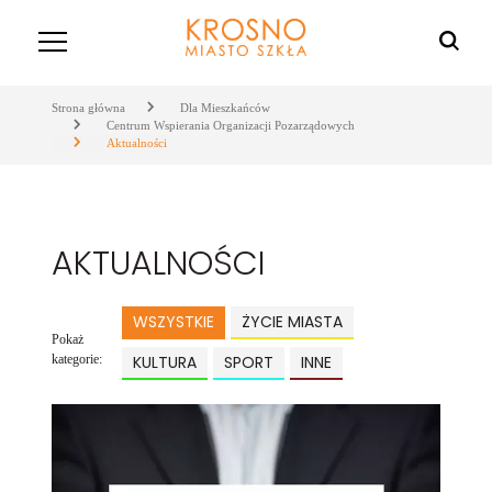
Strona główna
Dla Mieszkańców
Centrum Wspierania Organizacji Pozarządowych
Aktualności
AKTUALNOŚCI
WSZYSTKIE
ŻYCIE MIASTA
Pokaż
kategorie:
KULTURA
SPORT
INNE