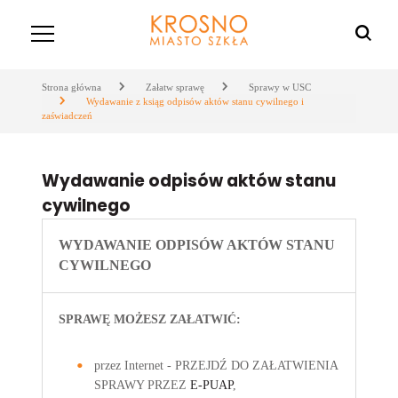
Strona główna
Załatw sprawę
Sprawy w USC
Wydawanie z ksiąg odpisów aktów stanu cywilnego i
zaświadczeń
Wydawanie odpisów aktów stanu
cywilnego
WYDAWANIE ODPISÓW AKTÓW STANU
CYWILNEGO
SPRAWĘ MOŻESZ ZAŁATWIĆ:
przez Internet - PRZEJDŹ DO ZAŁATWIENIA
SPRAWY PRZEZ
E-PUAP
,