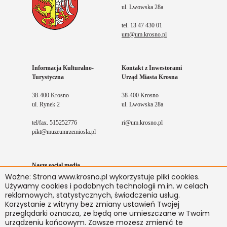
ul. Lwowska 28a
tel. 13 47 430 01
um@um.krosno.pl
Informacja Kulturalno-
Kontakt z Inwestorami
Turystyczna
Urząd Miasta Krosna
38-400 Krosno
38-400 Krosno
ul. Rynek 2
ul. Lwowska 28a
tel/fax. 515252776
ri@um.krosno.pl
pikt@muzeumrzemiosla.pl
Nasze social media
Ważne: Strona www.krosno.pl wykorzystuje pliki cookies.
Facebook
Youtube
Instagram
Używamy cookies i podobnych technologii m.in. w celach
reklamowych, statystycznych, świadczenia usług.
Korzystanie z witryny bez zmiany ustawień Twojej
przeglądarki oznacza, że będą one umieszczane w Twoim
Kontakt
BIP
Mapa serwisu
Deklaracja dostępności
urządzeniu końcowym. Zawsze możesz zmienić te