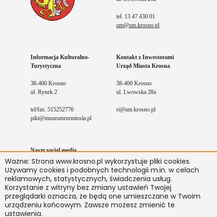
tel. 13 47 430 01
um@um.krosno.pl
Informacja Kulturalno-
Kontakt z Inwestorami
Turystyczna
Urząd Miasta Krosna
38-400 Krosno
38-400 Krosno
ul. Rynek 2
ul. Lwowska 28a
tel/fax. 515252776
ri@um.krosno.pl
pikt@muzeumrzemiosla.pl
Nasze social media
Ważne: Strona www.krosno.pl wykorzystuje pliki cookies.
Facebook
Youtube
Instagram
Używamy cookies i podobnych technologii m.in. w celach
reklamowych, statystycznych, świadczenia usług.
Korzystanie z witryny bez zmiany ustawień Twojej
przeglądarki oznacza, że będą one umieszczane w Twoim
Kontakt
BIP
Mapa serwisu
Deklaracja dostępności
urządzeniu końcowym. Zawsze możesz zmienić te
© 2021
Krosno.pl
realizacja
Ideo.pl
ustawienia.