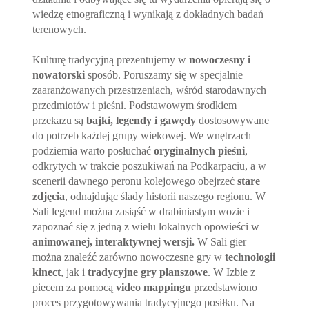
wiedzę etnograficzną i wynikają z dokładnych badań
terenowych.
Kulturę tradycyjną prezentujemy w
nowoczesny i
nowatorski
sposób. Poruszamy się w specjalnie
zaaranżowanych przestrzeniach, wśród starodawnych
przedmiotów i pieśni. Podstawowym środkiem
przekazu są
bajki, legendy i gawędy
dostosowywane
do potrzeb każdej grupy wiekowej. We wnętrzach
podziemia warto posłuchać
oryginalnych pieśni
,
odkrytych w trakcie poszukiwań na Podkarpaciu, a w
scenerii dawnego peronu kolejowego obejrzeć
stare
zdjęcia
, odnajdując ślady historii naszego regionu. W
Sali legend można zasiąść w drabiniastym wozie i
zapoznać się z jedną z wielu lokalnych opowieści w
animowanej, interaktywnej wersji.
W Sali gier
można znaleźć zarówno nowoczesne gry w
technologii
kinect
, jak i
tradycyjne gry planszowe
. W Izbie z
piecem za pomocą
video mappingu
przedstawiono
proces przygotowywania tradycyjnego posiłku. Na