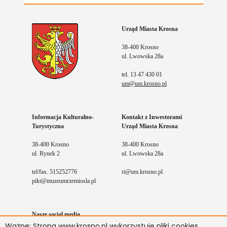
Urząd Miasta Krosna
38-400 Krosno
ul. Lwowska 28a
tel. 13 47 430 01
um@um.krosno.pl
Informacja Kulturalno-
Kontakt z Inwestorami
Turystyczna
Urząd Miasta Krosna
38-400 Krosno
38-400 Krosno
ul. Rynek 2
ul. Lwowska 28a
tel/fax. 515252776
ri@um.krosno.pl
pikt@muzeumrzemiosla.pl
Nasze social media
Ważne: Strona www.krosno.pl wykorzystuje pliki cookies.