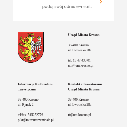
Urząd Miasta Krosna
38-400 Krosno
ul. Lwowska 28a
tel. 13 47 430 01
um@um.krosno.pl
Informacja Kulturalno-
Kontakt z Inwestorami
Turystyczna
Urząd Miasta Krosna
38-400 Krosno
38-400 Krosno
ul. Rynek 2
ul. Lwowska 28a
tel/fax. 515252776
ri@um.krosno.pl
pikt@muzeumrzemiosla.pl