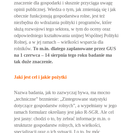
znaczenie dla gospodarki i słusznie przyciąga uwagę
opinii publicznej. Wiedza o tym, jak zmieniają się i jak
obecnie funkcjonują gospodarstwa rolne, jest też
niezbędna do wdrażania polityki i programów, które
służą rozwojowi tego sektora, w tym do oceny oraz
odpowiedniego kształtowania unijnej Wspólnej Polityki
Rolnej, a w jej ramach – wielkości wsparcia dla
rolników.
To m.in. dlatego zaplanowane przez GUS
na 1 czerwca – 14 sierpnia tego roku badanie ma
tak duże znaczenie.
Jaki jest cel i jakie pożytki
Nazwa badania, jak to zazwyczaj bywa, ma mocno
„techniczne” brzmienie: „Zintegrowane statystyki
dotyczące gospodarstw rolnych”, a wypełniany w jego
ramach formularz określany jest jako R-SGR. Ale cel
jest jasny: chodzi o to, by zebrać informacje m.in. o
strukturze gospodarstw rolnych, ich wielkości,
specjalizacji oraz o ich sytuacji. I o to, by móc