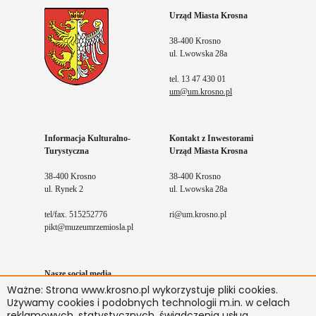
Urząd Miasta Krosna
38-400 Krosno
ul. Lwowska 28a
tel. 13 47 430 01
um@um.krosno.pl
Informacja Kulturalno-
Kontakt z Inwestorami
Turystyczna
Urząd Miasta Krosna
38-400 Krosno
38-400 Krosno
ul. Rynek 2
ul. Lwowska 28a
tel/fax. 515252776
ri@um.krosno.pl
pikt@muzeumrzemiosla.pl
Nasze social media
Ważne: Strona www.krosno.pl wykorzystuje pliki cookies.
Facebook
Youtube
Instagram
Używamy cookies i podobnych technologii m.in. w celach
reklamowych, statystycznych, świadczenia usług.