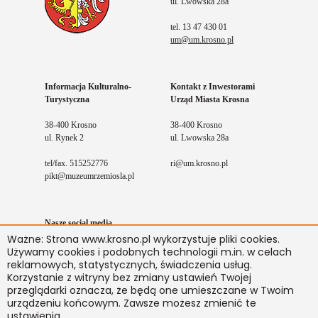
ul. Lwowska 28a
tel. 13 47 430 01
um@um.krosno.pl
Informacja Kulturalno-
Kontakt z Inwestorami
Turystyczna
Urząd Miasta Krosna
38-400 Krosno
38-400 Krosno
ul. Rynek 2
ul. Lwowska 28a
tel/fax. 515252776
ri@um.krosno.pl
pikt@muzeumrzemiosla.pl
Nasze social media
Ważne: Strona www.krosno.pl wykorzystuje pliki cookies.
Facebook
Youtube
Instagram
Używamy cookies i podobnych technologii m.in. w celach
reklamowych, statystycznych, świadczenia usług.
Korzystanie z witryny bez zmiany ustawień Twojej
przeglądarki oznacza, że będą one umieszczane w Twoim
Kontakt
BIP
Mapa serwisu
Deklaracja dostępności
urządzeniu końcowym. Zawsze możesz zmienić te
© 2021
Krosno.pl
realizacja
Ideo.pl
ustawienia.